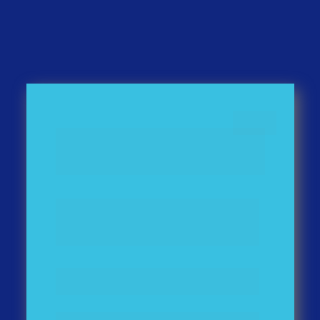
Comece agora
o seu teste grátis
Informe os dados abaixo. Você receberá 
no seu Whatsapp o acesso à plataforma 
em seguida.